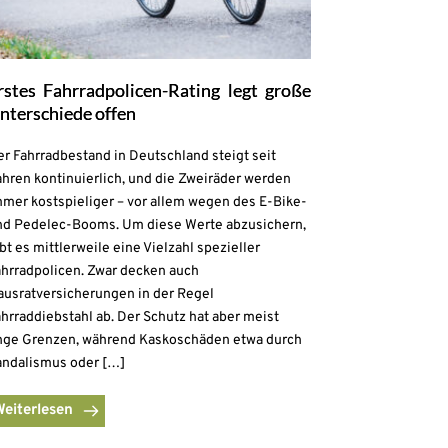
rstes Fahrradpolicen-Rating legt große
nterschiede offen
r Fahrradbestand in Deutschland steigt seit
hren kontinuierlich, und die Zweiräder werden
mmer kostspieliger – vor allem wegen des E-Bike-
nd Pedelec-Booms. Um diese Werte abzusichern,
bt es mittlerweile eine Vielzahl spezieller
ahrradpolicen. Zwar decken auch
ausratversicherungen in der Regel
hrraddiebstahl ab. Der Schutz hat aber meist
nge Grenzen, während Kaskoschäden etwa durch
andalismus oder […]
Weiterlesen