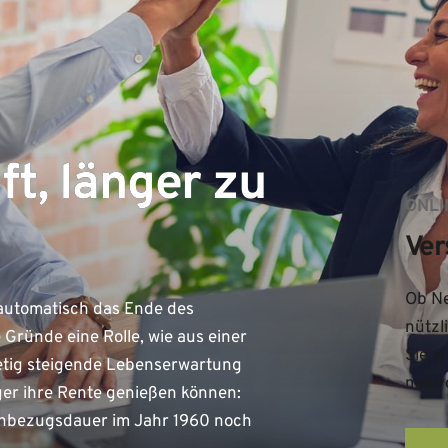
t, länger zu
ONLI
Ver
Ob Ne
 automatisch das Ende des
nützl
e Gründe eine Rolle, wie aus einer
Sie a
stetig steigende Lebenserwartung
mal v
ger ihre Rente genießen können:
tenbezugsdauer im Jahr 1960 noch