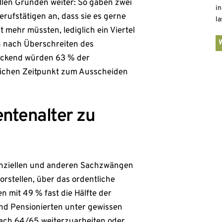
ellen Gründen weiter: So gaben zwei
in
Berufstätigen an, dass sie es gerne
la
t mehr müssten, lediglich ein Viertel
h nach Überschreiten des
blickend würden 63 % der
eichen Zeitpunkt zum Ausscheiden
entenalter zu
nanziellen und anderen Sachzwängen
orstellen, über das ordentliche
n mit 49 % fast die Hälfte der
und Pensionierten unter gewissen
nach 64/65 weiterzuarbeiten oder