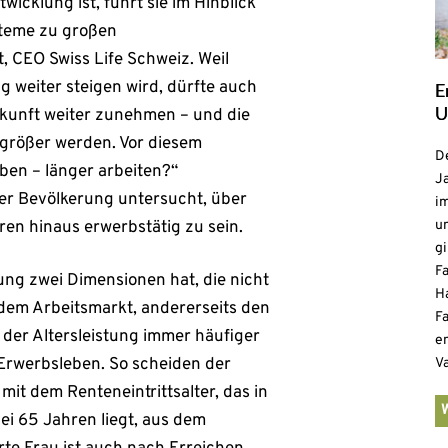
wicklung ist, führt sie im Hinblick
steme zu großen
 CEO Swiss Life Schweiz. Weil
 weiter steigen wird, dürfte auch
E
U
kunft weiter zunehmen – und die
größer werden. Vor diesem
De
eben – länger arbeiten?“
Ja
zer Bevölkerung untersucht, über
i
ren hinaus erwerbstätig zu sein.
u
gi
F
ung zwei Dimensionen hat, die nicht
H
dem Arbeitsmarkt, andererseits den
Fa
 der Altersleistung immer häufiger
e
m Erwerbsleben. So scheiden der
V
mit dem Renteneintrittsalter, das in
ei 65 Jahren liegt, aus dem