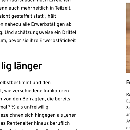
rte Frau ist auch nach Erreichen
enn auch mehrheitlich in Teilzeit.
cht gestaffelt statt“, hält
en nahezu alle Erwerbstätigen ab
g. Und schätzungsweise ein Drittel
um, bevor sie ihre Erwerbstätigkeit
lig länger
E
 selbstbestimmt und den
, wie verschiedene Indikatoren
R
h von den Befragten, die bereits
Eu
al 7 % als unfreiwillig
S
a
bezeichnen sich hingegen als „eher
At
 das Rentenalter hinaus beruflich
de