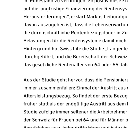
im Ruhestand zu verbringen. So positiv diese Ent
auf die langfristige Finanzierung der Rentensy
Herausforderungen“, erklärt Markus Leibundgut,
davon auszugehen ist, dass die Lebenserwartung
die durchschnittliche Rentenbezugsdauer in Zu
Belastungen für die Rentensysteme damit noch 
Hintergrund hat Swiss Life die Studie „Länger l
durchgeführt, und die Bereitschaft der Schwei
das gesetzliche Rentenalter von 64 oder 65 Jah
Aus der Studie geht hervor, dass die Pensionier
immer zusammenfallen: Einmal der Austritt aus 
Altersleistungsbezug. So findet der erste Bezug
früher statt als der endgültige Austritt aus de
Studie zufolge immer seltener die Arbeitnehmer 
der Schweiz für Frauen bei 64 und für Männer b