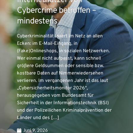
Internetnutzer von
Cybercrime betroffen –
mindestens
Cyberkriminalität lauert im Netz an allen
Ecken: im E-Mail-Eingang, in
(Fake)Onlineshops, in sozialen Netzwerken.
Wer einmal nicht aufpasst, kann schnell
größere Geldsummen oder sensible bzw.
kostbare Daten auf Nimmerwiedersehen
verlieren. Im vergangenen Jahr ist das laut
„Cybersicherheitsmonitor 2026“,
herausgegeben vom Bundesamt für
Sicherheit in der Informationstechnik (BSI)
und der Polizeilichen Kriminalprävention der
Länder und des […]
Juni 9, 2026