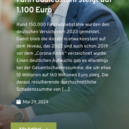
Fahrraddiebstahl steigt auf
1.100 Euro
Rund 150.000 Fahrraddiebstähle wurden den
deutschen Versicherern 2023 gemeldet.
Damit blieb die Anzahl in etwa konstant auf
dem Niveau, das 2022 und auch schon 2019
vor dem „Corona-Knick“ verzeichnet wurde.
Einen deutlichen Aufwuchs gab es allerdings
bei der Gesamtschadenssumme, die um etwa
10 Millionen auf 160 Millionen Euro stieg. Die
daraus resultierende durchschnittliche
Schadenssumme von […]
Mai 29, 2024