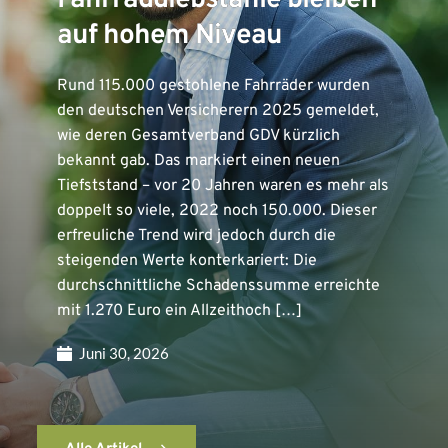
Fahrraddiebstähle bleiben
auf hohem Niveau
Rund 115.000 gestohlene Fahrräder wurden
den deutschen Versicherern 2025 gemeldet,
wie deren Gesamtverband GDV kürzlich
bekannt gab. Das markiert einen neuen
Tiefststand – vor 20 Jahren waren es mehr als
doppelt so viele, 2022 noch 150.000. Dieser
erfreuliche Trend wird jedoch durch die
steigenden Werte konterkariert: Die
durchschnittliche Schadenssumme erreichte
mit 1.270 Euro ein Allzeithoch […]
Juni 30, 2026