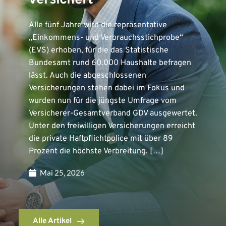
versichert
Alle fünf Jahre wird die repräsentative
„Einkommens- und Verbrauchsstichprobe“
(EVS) erhoben, für die das Statistische
Bundesamt rund 60.000 Haushalte befragen
lässt. Auch die abgeschlossenen
Versicherungen stehen dabei im Fokus und
wurden nun für die jüngste Umfrage vom
Versicherer-Gesamtverband GDV ausgewertet.
Unter den freiwilligen Versicherungen erreicht
die private Haftpflichtpolice mit über 89
Prozent die höchste Verbreitung. […]
Mai 25, 2026
Alle Artikel