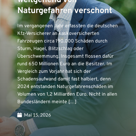
weitgehend von
Naturgefahren verschont
Im vergangenen Jahr erfassten die deutschen
Kfz-Versicherer an kaskoversicherten
Fahrzeugen circa 190.000 Schäden durch
Sturm, Hagel, Blitzschlag oder
Überschwemmung. Insgesamt flossen dafür
rund 650 Millionen Euro an die Besitzer. Im
Vergleich zum Vorjahr hat sich der
Schadensaufwand damit fast halbiert, denn
2024 entstanden Naturgefahrenschäden im
Volumen von 1,2 Milliarden Euro. Nicht in allen
Bundesländern meinte […]
Mai 15, 2026