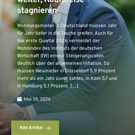
weiter, Kaufpreise
stagnieren
Wohnungsmieter in Deutschland müssen Jahr
für Jahr tiefer in die Tasche greifen. Auch für
das erste Quartal 2026 vermeldet der
Wohnindex des Instituts der deutschen
Wirtschaft (IW) erneut Steigerungsraten
deutlich über der allgemeinen Inflation. So
müssen Neumieter in Düsseldorf 5,9 Prozent
mehr als ein Jahr zuvor zahlen, in Köln 5,7 und
in Hamburg 5,1 Prozent. […]
Mai 18, 2026
Alle Artikel