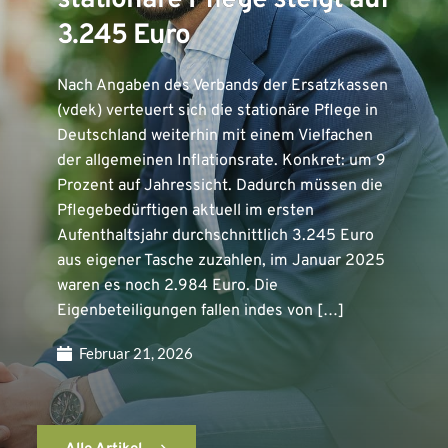
stationäre Pflege steigt auf
3.245 Euro
Nach Angaben des Verbands der Ersatzkassen
(vdek) verteuert sich die stationäre Pflege in
Deutschland weiterhin mit einem Vielfachen
der allgemeinen Inflationsrate. Konkret: um 9
Prozent auf Jahressicht. Dadurch müssen die
Pflegebedürftigen aktuell im ersten
Aufenthaltsjahr durchschnittlich 3.245 Euro
aus eigener Tasche zuzahlen, im Januar 2025
waren es noch 2.984 Euro. Die
Eigenbeteiligungen fallen indes von […]
Februar 21, 2026