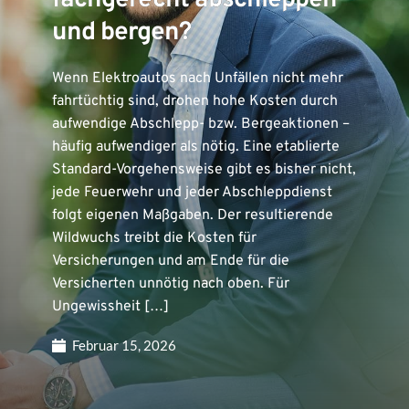
fachgerecht abschleppen
und bergen?
Wenn Elektroautos nach Unfällen nicht mehr
fahrtüchtig sind, drohen hohe Kosten durch
aufwendige Abschlepp- bzw. Bergeaktionen –
häufig aufwendiger als nötig. Eine etablierte
Standard-Vorgehensweise gibt es bisher nicht,
jede Feuerwehr und jeder Abschleppdienst
folgt eigenen Maßgaben. Der resultierende
Wildwuchs treibt die Kosten für
Versicherungen und am Ende für die
Versicherten unnötig nach oben. Für
Ungewissheit […]
Februar 15, 2026